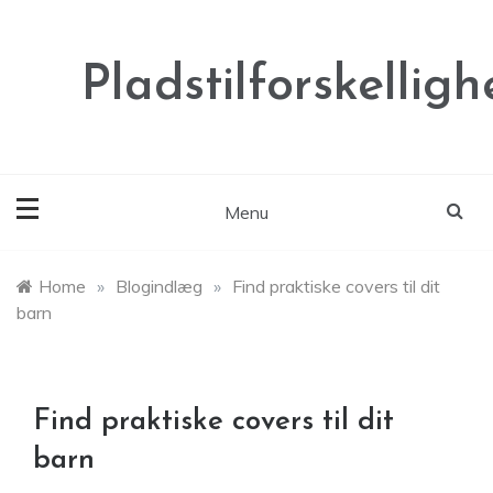
Skip
to
content
Pladstilforskelligh
Menu
Home
»
Blogindlæg
»
Find praktiske covers til dit
barn
Find praktiske covers til dit
barn