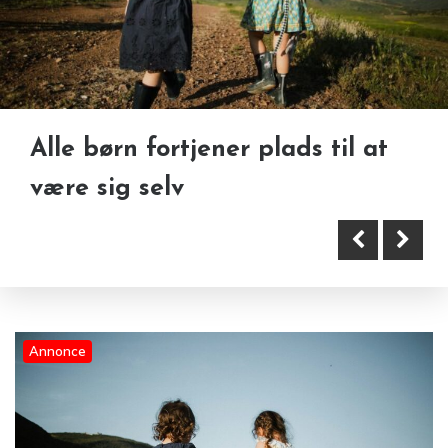
Alle børn fortjener plads til at
Gode tandvaner i en travl
være sig selv
familiehverdag: Plads til
forskellighed og tryghed
Annonce