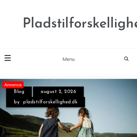
Skip
to
content
Pladstilforskelligh
Menu
Annonce
Annonce
Blog
august 2, 2026
by
pladstilforskellighed.dk